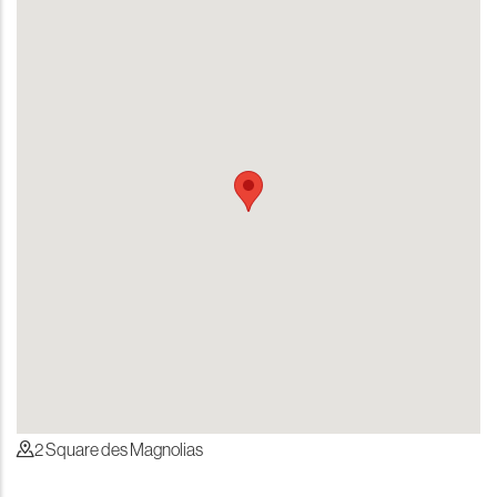
reddit downloader
Coloriage à Imprimer
horoscope love
2 Square des Magnolias