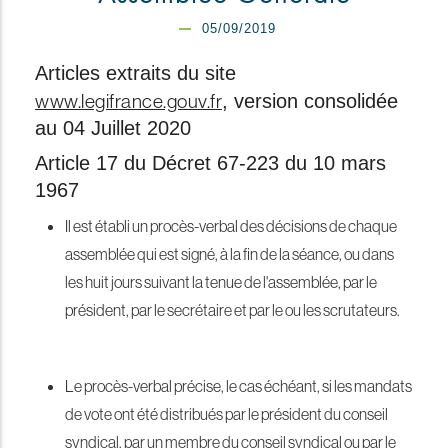
05/09/2019
Articles extraits du site
www.legifrance.gouv.fr
, version consolidée
au 04 Juillet 2020
Article 17 du Décret 67-223 du 10 mars
1967
Il est établi un procès-verbal des décisions de chaque
assemblée qui est signé, à la fin de la séance, ou dans
les huit jours suivant la tenue de l'assemblée, par le
président, par le secrétaire et par le ou les scrutateurs.
Le procès-verbal précise, le cas échéant, si les mandats
de vote ont été distribués par le président du conseil
syndical, par un membre du conseil syndical ou par le