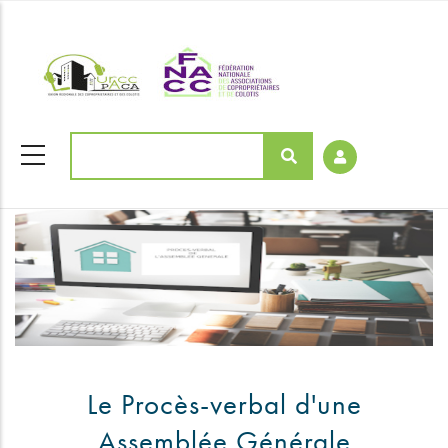
Aller
coloriages
au
contenu
principal
Rechercher
Le Procès-verbal d'une
Assemblée Générale