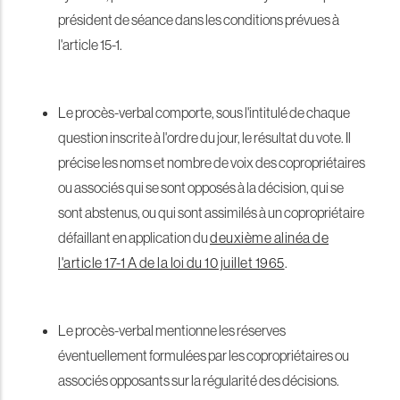
président de séance dans les conditions prévues à
l'article 15-1.
Le procès-verbal comporte, sous l'intitulé de chaque
question inscrite à l'ordre du jour, le résultat du vote. Il
précise les noms et nombre de voix des copropriétaires
ou associés qui se sont opposés à la décision, qui se
sont abstenus, ou qui sont assimilés à un copropriétaire
défaillant en application du
deuxième alinéa de
l'article 17-1 A de la loi du 10 juillet 1965
.
Le procès-verbal mentionne les réserves
éventuellement formulées par les copropriétaires ou
associés opposants sur la régularité des décisions.