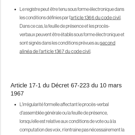
Le registre peut être tenu sous forme électronique dans
les conditions définies par l'
article 1366 du code civil
.
Dans ce cas, la feuille de présence et les procès-
verbaux peuvent être établis sous forme électronique et
sont signés dans les conditions prévues au
second
alinéa de l'article 1367 du code civil
.
Article 17-1 du Décret 67-223 du 10 mars
1967
L'irrégularité formelle affectant le procès-verbal
d'assemblée générale ou la feuille de présence,
lorsqu'elle est relative aux conditions de vote ou à la
computation des voix, n'entraine pas nécessairement la