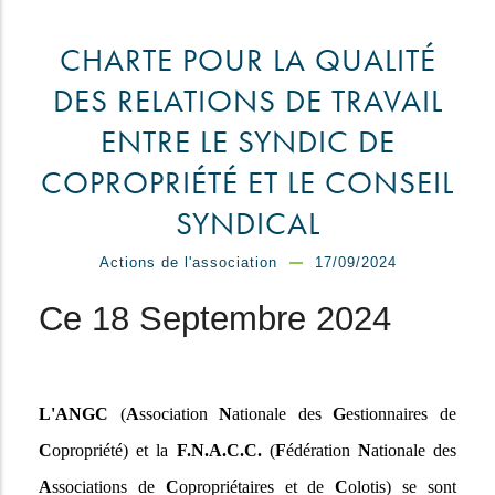
CHARTE POUR LA QUALITÉ
DES RELATIONS DE TRAVAIL
ENTRE LE SYNDIC DE
COPROPRIÉTÉ ET LE CONSEIL
SYNDICAL
Actions de l'association
17/09/2024
Ce 18 Septembre 2024
L'ANGC
(
A
ssociation
N
ationale des
G
estionnaires de
C
opropriété) et la
F.N.A.C.C.
(
F
édération
N
ationale des
A
ssociations de
C
opropriétaires et de
C
olotis) se sont